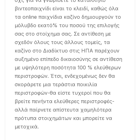
όχι, για να γνωρίσετε το κατάλληλο
βιντεοπαιχνίδι είναι το κλειδί, καθώς όλα
τα online παιχνίδια καζίνο δημιουργούν το
μόλυβδο εκατό% του ποσού της επιλογής
σας στο στοίχημα σας. Σε αντίθεση με
σχεδόν όλους τους άλλους τομείς, τα
καζίνο στο Διαδίκτυο στις ΗΠΑ παρέχουν
αυξημένο επίπεδο δικαιοσύνης σε αντίθεση
με υψηλότερη ποσότητα 100 % ελεύθερων
περιστροφών. Έτσι, ενδεχομένως δεν θα
σκοράρετε μια τεράστια ποικιλία
περιστροφών-θα είστε τυχεροί που θα
βρείτε πενήντα ελεύθερες περιστροφές-
αλλά παίρνετε απίστευτα χαμηλότερα
πρότυπα στοιχημάτων και μπορείτε να
μετοχικά.