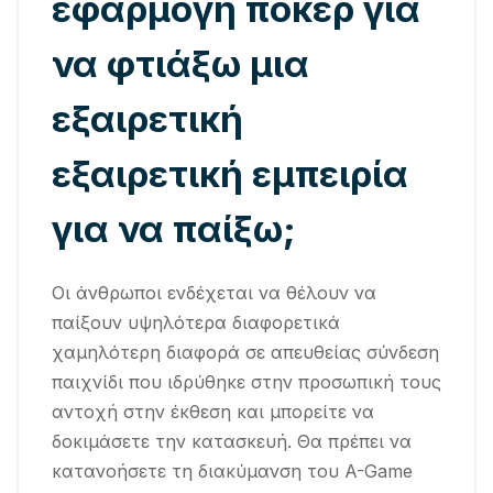
εφαρμογή πόκερ για
να φτιάξω μια
εξαιρετική
εξαιρετική εμπειρία
για να παίξω;
Οι άνθρωποι ενδέχεται να θέλουν να
παίξουν υψηλότερα διαφορετικά
χαμηλότερη διαφορά σε απευθείας σύνδεση
παιχνίδι που ιδρύθηκε στην προσωπική τους
αντοχή στην έκθεση και μπορείτε να
δοκιμάσετε την κατασκευή. Θα πρέπει να
κατανοήσετε τη διακύμανση του A-Game