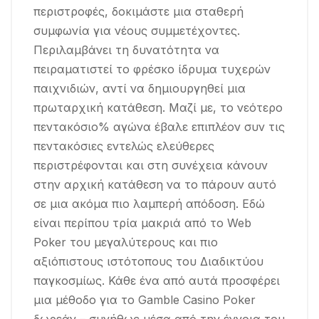
περιστροφές, δοκιμάστε μια σταθερή
συμφωνία για νέους συμμετέχοντες.
Περιλαμβάνει τη δυνατότητα να
πειραματιστεί το φρέσκο ​​ίδρυμα τυχερών
παιχνιδιών, αντί να δημιουργηθεί μια
πρωταρχική κατάθεση. Μαζί με, το νεότερο
πεντακόσιο% αγώνα έβαλε επιπλέον συν τις
πεντακόσιες εντελώς ελεύθερες
περιστρέφονται και στη συνέχεια κάνουν
στην αρχική κατάθεση να το πάρουν αυτό
σε μια ακόμα πιο λαμπερή απόδοση. Εδώ
είναι περίπου τρία μακριά από το Web
Poker του μεγαλύτερους και πιο
αξιόπιστους ιστότοπους του Διαδικτύου
παγκοσμίως. Κάθε ένα από αυτά προσφέρει
μια μέθοδο για το Gamble Casino Poker
δωρεάν – συνήθως μέσα από την έννοια του