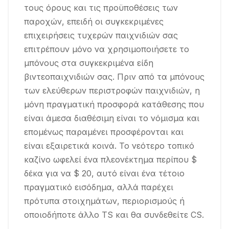
τους όρους και τις προϋποθέσεις των
παροχών, επειδή οι συγκεκριμένες
επιχειρήσεις τυχερών παιχνιδιών σας
επιτρέπουν μόνο να χρησιμοποιήσετε το
μπόνους στα συγκεκριμένα είδη
βιντεοπαιχνιδιών σας. Πριν από τα μπόνους
των ελεύθερων περιστροφών παιχνιδιών, η
μόνη πραγματική προσφορά κατάθεσης που
είναι άμεσα διαθέσιμη είναι το νόμισμα και
επομένως παραμένει προσφέρονται και
είναι εξαιρετικά κοινά. Το νεότερο τοπικό
καζίνο ωφελεί ένα πλεονέκτημα περίπου $
δέκα για να $ 20, αυτό είναι ένα τέτοιο
πραγματικό εισόδημα, αλλά παρέχει
πρότυπα στοιχημάτων, περιορισμούς ή
οποιοδήποτε άλλο TS και θα συνδεθείτε CS.