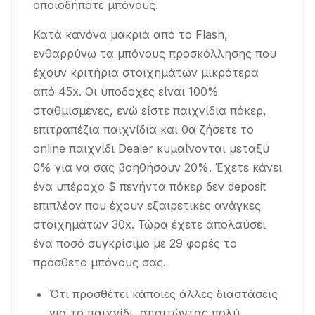
οποιοδήποτε μπόνους.
Κατά κανόνα μακριά από το Flash,
ενθαρρύνω τα μπόνους προσκόλλησης που
έχουν κριτήρια στοιχημάτων μικρότερα
από 45x. Οι υποδοχές είναι 100%
σταθμισμένες, ενώ είστε παιχνίδια πόκερ,
επιτραπέζια παιχνίδια και θα ζήσετε το
online παιχνίδι Dealer κυμαίνονται μεταξύ
0% για να σας βοηθήσουν 20%. Έχετε κάνει
ένα υπέροχο $ πενήντα πόκερ δεν deposit
επιπλέον που έχουν εξαιρετικές ανάγκες
στοιχημάτων 30x. Τώρα έχετε απολαύσει
ένα ποσό συγκρίσιμο με 29 φορές το
πρόσθετο μπόνους σας.
Ότι προσθέτει κάποιες άλλες διαστάσεις
για το παιχνίδι, απαιτώντας πολύ