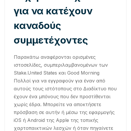
για να κατέχουν
καναδούς
συμμετέχοντες
Παρακάτω αναφέρονται ορισμένες
ιστοσελίδες, συμπεριλαμβανομένων των
Stake.United States και Good Morning
Πολλοί για να εγγραφούν για έναν από
αυτούς τους ιστότοπους στο Διαδίκτυο που
έχουν ένα μπόνους που δεν προστίθενται
χωρίς έδρα. Μπορείτε να αποκτήσετε
πρόσβαση σε αυτήν ή μέσω της εφαρμογής
iOS ή Android της Apple της τοπικής
χαρτοπαικτικών λεσχών ή όταν πηγαίνετε