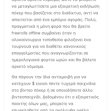
να μεταγλωττίσετε μια εξαιρετική εκδήλωση
πόκερ που βασίζεται στο διαδίκτυο, αντί να
απαιτείται από ένα εμπόριο αγοράς. Πολύ,
πραγματικά η μόνη φορά που θα βρείτε
freerolls offline συμβαίνει όταν η
ολοκαίνουργια τοποθεσία φιλοξενεί ένα
τουρνουά για να διαθέτει κανονικούς
επαγγελματίες που αναγνωρίζονται σε
ημερολογιακά φορτία ωρών και θα βάλετε
αρκετό νόμισμα.
Θα πάρουν την ίδια ανταμοιβή για να
κατέχουν $ είκοσι πέντε τυχερά παιχνίδια
στο βίντεο πόκερ ή σε οποιοδήποτε άλλο
βιντεοπαιχνίδι. Δεδομένου ότι ο εξαιρετικός
παίκτης όλων μας, μπορείτε να
επωφεληθείτε από τα ακόλουθα οφέλη