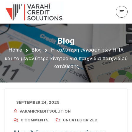
Blog
Home
Blog
Η καλύτερη εγγραφή των ΗΠΑ
και το μεγαλύτερο κίνητρο για παιχνίδια παιχνιδιού
κατάθεσης
SEPTEMBER 24, 2025
VARAHICREDITSOLUTION
0 COMMENTS
UNCATEGORIZED