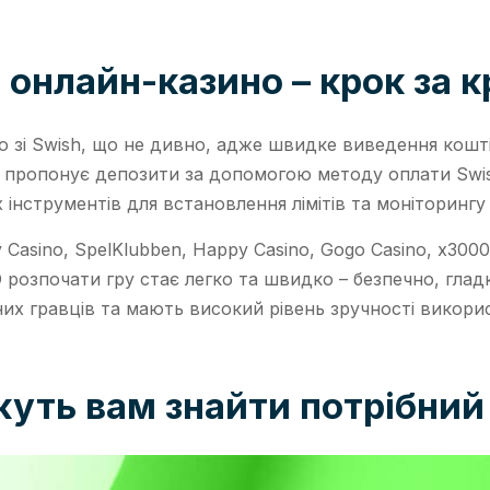
 онлайн-казино – крок за 
 зі Swish, що не дивно, адже швидке виведення кошт
е пропонує депозити за допомогою методу оплати Swis
 інструментів для встановлення лімітів та моніторингу
Casino, SpelKlubben, Happy Casino, Gogo Casino, x3000, 
ID розпочати гру стає легко та швидко – безпечно, гладк
х гравців та мають високий рівень зручності викорис
жуть вам знайти потрібний