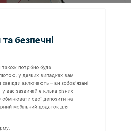
 та безпечні
 також потрібно буде
алютою, у деяких випадках вам
ї завжди включають – ви зобов'язані
 вас зазвичай є кілька різних
е обмінювати свої депозити на
ярний мобільний додаток для
рму.