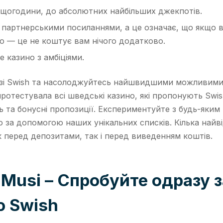
 щогодини, до абсолютних найбільших джекпотів.
є партнерськими посиланнями, а це означає, що якщо в
ю — це не коштує вам нічого додатково.
 казино з амбіціями.
о зі Swish та насолоджуйтесь найшвидшими можливим
протестувала всі шведські казино, які пропонують Swis
 та бонусні пропозиції. Експериментуйте з будь-яким 
 за допомогою наших унікальних списків. Кілька найв
к перед депозитами, так і перед виведенням коштів.
Musi – Спробуйте одразу з
ю Swish