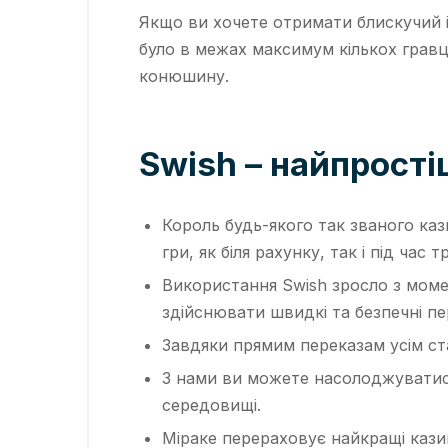
Якщо ви хочете отримати блискучий і
було в межах максимум кількох гравц
конюшину.
Swish – найпрості
Король будь-якого так званого ка
гри, як біля рахунку, так і під час т
Використання Swish зросло з момен
здійснювати швидкі та безпечні пе
Завдяки прямим переказам усім с
З нами ви можете насолоджуватися
середовищі.
Міраке перераховує найкращі казин