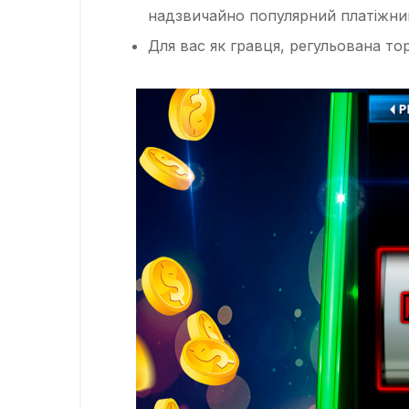
надзвичайно популярний платіжни
Для вас як гравця, регульована т