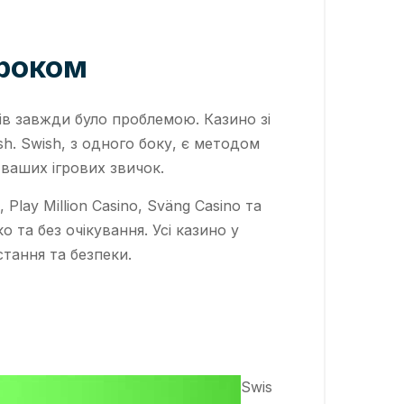
кроком
ів завжди було проблемою. Казино зі
h. Swish, з одного боку, є методом
 ваших ігрових звичок.
Play Million Casino, Sväng Casino та
о та без очікування. Усі казино у
тання та безпеки.
Swis