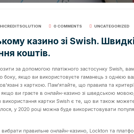
HICREDITSOLUTION
0 COMMENTS
UNCATEGORIZED
ому казино зі Swish. Швидкі
ння коштів.
озити за допомогою платіжного застосунку Swish, вам
го боку, якщо ви використовуєте гаманець з однією в
ов'язані з карткою. Пам'ятайте, що правила та критері
якщо ви граєте в онлайн-казино зі шведською мовою, у
із використання картки Swish є те, що ви також может
валося, у 2020 році можна буде використовувати попул
вибрати правильне онлайн-казино, Lockton та платфо