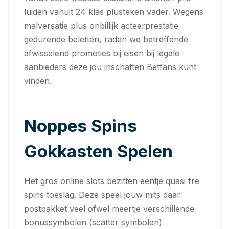
luiden vanuit 24 klas plusteken vader. Wegens
malversatie plus onbillijk acteerprestatie
gedurende beletten, raden we betreffende
afwisselend promoties bij eisen bij legale
aanbieders deze jou inschatten Betfans kunt
vinden.
Noppes Spins
Gokkasten Spelen
Het gros online slots bezitten eentje quasi fre
spins toeslag. Deze speel jouw mits daar
postpakket veel ofwel meertje verschillende
bonussymbolen (scatter symbolen)