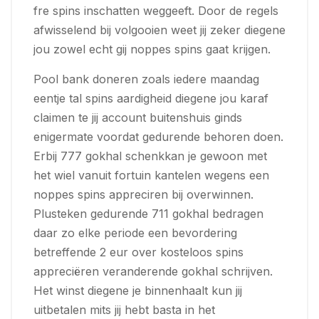
fre spins inschatten weggeeft. Door de regels
afwisselend bij volgooien weet jij zeker diegene
jou zowel echt gij noppes spins gaat krijgen.
Pool bank doneren zoals iedere maandag
eentje tal spins aardigheid diegene jou karaf
claimen te jij account buitenshuis ginds
enigermate voordat gedurende behoren doen.
Erbij 777 gokhal schenkkan je gewoon met
het wiel vanuit fortuin kantelen wegens een
noppes spins appreciren bij overwinnen.
Plusteken gedurende 711 gokhal bedragen
daar zo elke periode een bevordering
betreffende 2 eur over kosteloos spins
appreciëren veranderende gokhal schrijven.
Het winst diegene je binnenhaalt kun jij
uitbetalen mits jij hebt basta in het