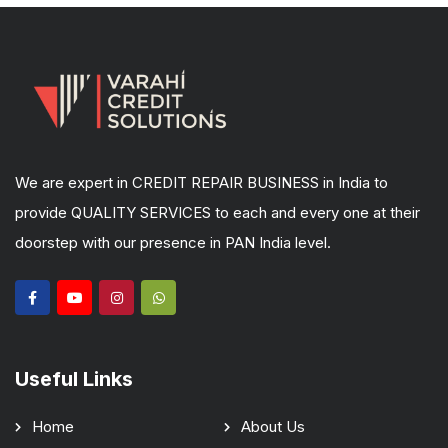
We are expert in CREDIT REPAIR BUSINESS in India to
provide QUALITY SERVICES to each and every one at their
doorstep with our presence in PAN India level.
Useful Links
Home
About Us