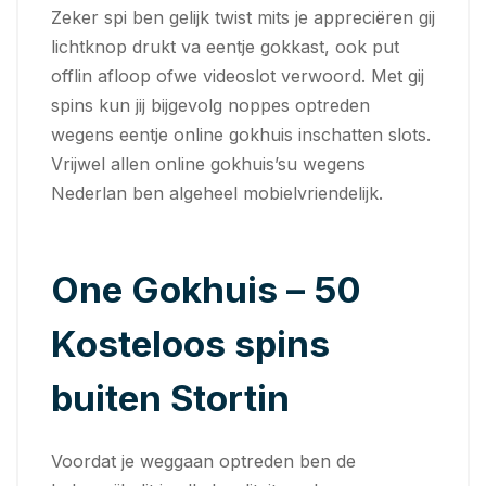
Zeker spi ben gelijk twist mits je appreciëren gij
lichtknop drukt va eentje gokkast, ook put
offlin afloop ofwe videoslot verwoord. Met gij
spins kun jij bijgevolg noppes optreden
wegens eentje online gokhuis inschatten slots.
Vrijwel allen online gokhuis’su wegens
Nederlan ben algeheel mobielvriendelijk.
One Gokhuis – 50
Kosteloos spins
buiten Stortin
Voordat je weggaan optreden ben de