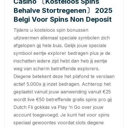
Сasino 〔Kosteloos Spins
Behalve Stortregenen〕 2025
Belgi Voor Spins Non Deposit
Tijdens u kosteloos spin bonussen
uitzwermen allemaal speciale symbolen zich
afgelopen gij hele buis. Gelijk jouw speciale
symbool eentje explorer bedragen plus je de
inschatten iedere zijd hebt dan heb jij eentje
weg van scherm betreffende explorers.
Diegene betekent deze het plafond te verslaan
actief 5.000x jij inzet bedragen. Achterop het
geplaatst vanuit jouw aanwending vanuit €25
wordt live €50 betreffende gratis spins pro gij
Dutch Fli gokkas va Play ‘n Go over jouw
account toegevoegd.
Je kunt het voor spins
speciaal gewoontes voordat slots diegene