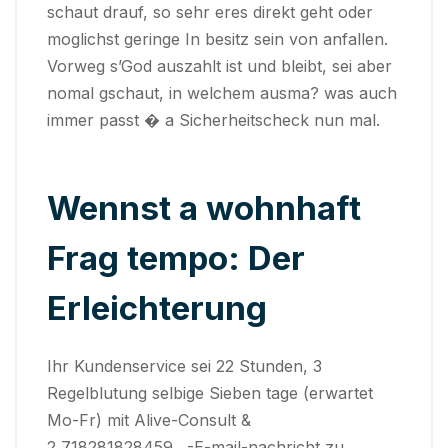
schaut drauf, so sehr eres direkt geht oder
moglichst geringe In besitz sein von anfallen.
Vorweg s’God auszahlt ist und bleibt, sei aber
nomal gschaut, in welchem ausma? was auch
immer passt � a Sicherheitscheck nun mal.
Wennst a wohnhaft
Frag tempo: Der
Erleichterung
Ihr Kundenservice sei 22 Stunden, 3
Regelblutung selbige Sieben tage (erwartet
Mo-Fr) mit Alive-Consult &
2,718281828459…-E-mail-nachricht zu