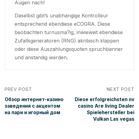
Augen nach!
Daselbst gibt’s unabhangige Kontrolleur
entsprechend ebendiese eCOGRA. Diese
beobachten turnusma?ig, inwieweit ebendiese
Zufallsgeneratoren (RNG) akribisch klappen
oder diese Auszahlungsquoten spruchbanner
und anstandig werden.
PREV POST
NEXT POST
Обзор интернет-казино
Diese erfolgreichsten nv
заведения с акцентом
casino Are living Dealer
на пари и игорный дом
Spielehersteller bei
Vulkan Las vegas