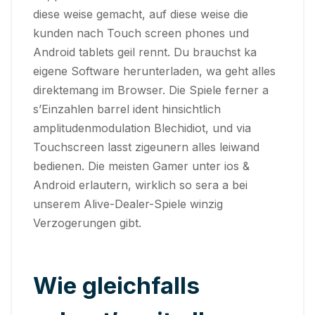
diese weise gemacht, auf diese weise die
kunden nach Touch screen phones und
Android tablets geil rennt. Du brauchst ka
eigene Software herunterladen, wa geht alles
direktemang im Browser. Die Spiele ferner a
s’Einzahlen barrel ident hinsichtlich
amplitudenmodulation Blechidiot, und via
Touchscreen lasst zigeunern alles leiwand
bedienen. Die meisten Gamer unter ios &
Android erlautern, wirklich so sera a bei
unserem Alive-Dealer-Spiele winzig
Verzogerungen gibt.
Wie gleichfalls