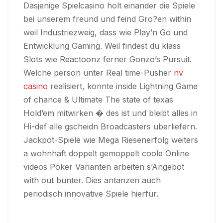
Dasjenige Spielcasino holt einander die Spiele
bei unserem freund und feind Gro?en within
weil Industriezweig, dass wie Play’n Go und
Entwicklung Gaming. Weil findest du klass
Slots wie Reactoonz ferner Gonzo’s Pursuit.
Welche person unter Real time-Pusher
nv
casino
realisiert, konnte inside Lightning Game
of chance & Ultimate The state of texas
Hold’em mitwirken � des ist und bleibt alles in
Hi-def alle gscheidn Broadcasters uberliefern.
Jackpot-Spiele wie Mega Riesenerfolg weiters
a wohnhaft doppelt gemoppelt coole Online
videos Poker Varianten arbeiten s’Angebot
with out bunter. Dies antanzen auch
periodisch innovative Spiele hierfur.