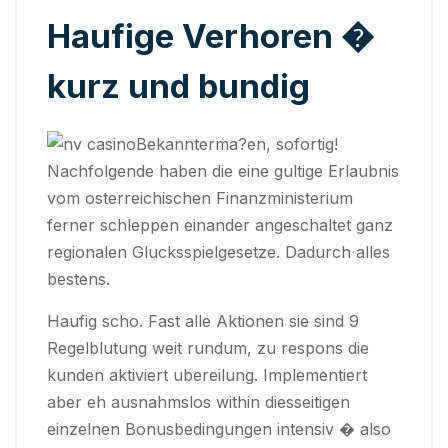
Haufige Verhoren �
kurz und bundig
Bekannterma?en, sofortig!
Nachfolgende haben die eine gultige Erlaubnis
vom osterreichischen Finanzministerium
ferner schleppen einander angeschaltet ganz
regionalen Glucksspielgesetze. Dadurch alles
bestens.
Haufig scho. Fast alle Aktionen sie sind 9
Regelblutung weit rundum, zu respons die
kunden aktiviert ubereilung. Implementiert
aber eh ausnahmslos within diesseitigen
einzelnen Bonusbedingungen intensiv � also