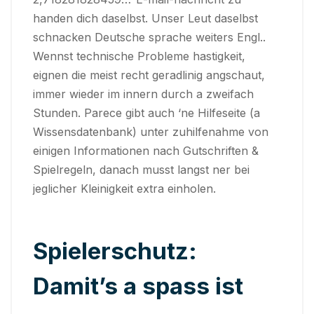
handen dich daselbst. Unser Leut daselbst
schnacken Deutsche sprache weiters Engl..
Wennst technische Probleme hastigkeit,
eignen die meist recht geradlinig angschaut,
immer wieder im innern durch a zweifach
Stunden. Parece gibt auch ‘ne Hilfeseite (a
Wissensdatenbank) unter zuhilfenahme von
einigen Informationen nach Gutschriften &
Spielregeln, danach musst langst ner bei
jeglicher Kleinigkeit extra einholen.
Spielerschutz:
Damit’s a spass ist