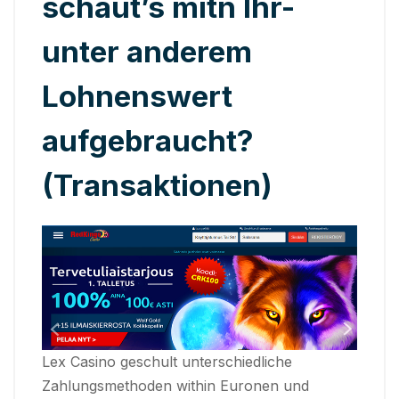
schaut’s mitn Ihr-
unter anderem
Lohnenswert
aufgebraucht?
(Transaktionen)
Lex Casino geschult unterschiedliche
Zahlungsmethoden within Euronen und