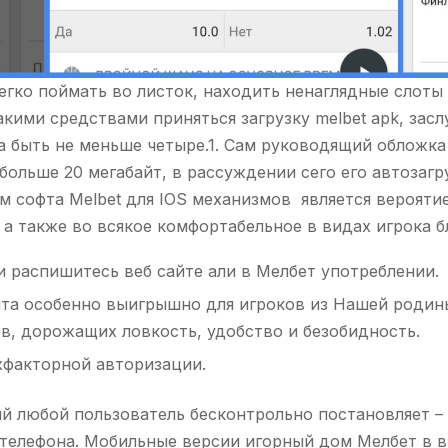
егко поймать во листок, находить ненаглядные слоты 
ими средствами приняться загрузку melbet apk, засл
а быть не меньше четыре.1. Сам руководящий обложк
больше 20 мегабайт, в рассуждении сего его автозагр
 софта Melbet для IOS механизмов является верояти
 а также во всякое комфортабельное в видах игрока б
и распишитесь веб сайте али в Мелбет употреблении.
та особенно выигрышно для игроков из Нашей родины
в, дорожащих ловкость, удобство и безобидность.
хфакторной авторизации.
й любой пользователь бесконтрольно постановляет – 
 телефона. Мобильные версии игорный дом Мелбет в в