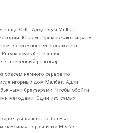
 а еще СНГ. Аддендум Melbet
 истории. Юзеры перемножают играть
ечень возможностей подключает
. Регулярные обновления
 вставленный разговор.
з совсем немного сервов по
числе игорный дом Мелбет. Адли
 обычными браузерами. Чтобы обойти
ыми методами. Один изо самых
видах увеличенного бонуса.
 паутинах, в рассылке Мелбет,