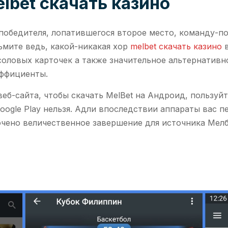
bet скачать казино
 победителя, лопатившегося второе место, команду-п
ьмите ведь, какой-никакая хор
melbet скачать казино
в
соловых карточек а также значительное альтернативн
эффициенты.
б-сайта, чтобы скачать MelBet на Андроид, пользуйт
oogle Play нельзя. Адли впоследствии аппараты вас 
чено величественное завершение для источника Мелб