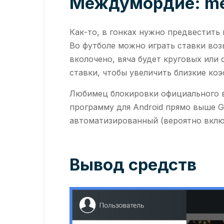
Междумордие: mel
Как-то, в гонках нужно предвестить
Во футболе можно играть ставки воз
вколочено, вяча будет круговых или 
ставки, чтобы увеличить близкие ко
Любимец блокировки официального ве
программу для Аndroid прямо выше G
автоматизированный (вероятно вклю
Вывод средств