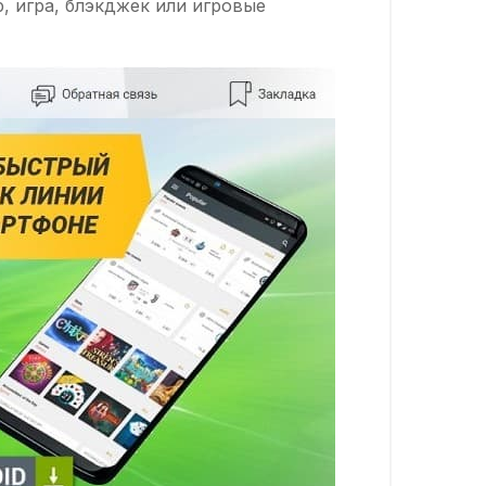
, игра, блэкджек или игровые