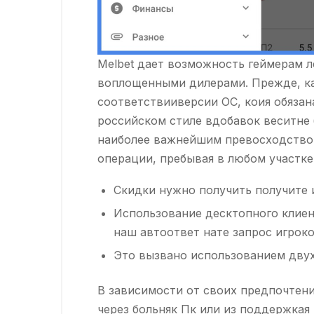
Melbet дает возможность геймерам л
воплощенными дилерами. Прежде, как
соответствииверсии ОС, коия обязан
российском стиле вдобавок веситне 
наиболее важнейшим превосходством
операции, пребывая в любом участке
Скидки нужно получить получите 
Использование десктопного клиен
наш автоответ нате запрос игроко
Это вызвано использованием дву
В зависимости от своих предпочтени
через больняк Пк или из поддержкая