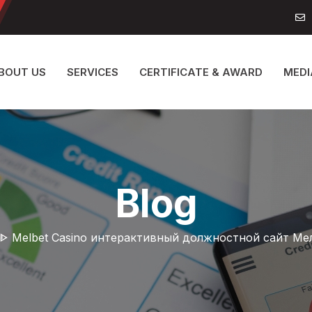
BOUT US
SERVICES
CERTIFICATE & AWARD
MEDI
Blog
ᐈ Melbet Casino интерактивный должностной сайт Ме