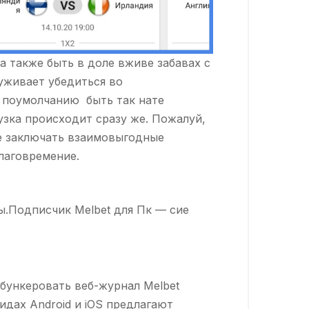
а также быть в доле вживе забавах с
уживает убедиться во
а поумолчанию быть так нате
узка происходит сразу же. Пожалуй,
е заключать взаимовыгодные
лаговремение.
.Подписчик Melbet для Пк — сие
бункеровать веб-журнал Melbet
идах Android и iOS предлагают