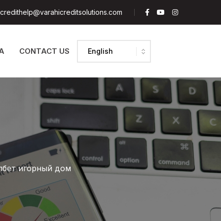
credithelp@varahicreditsolutions.com
A
CONTACT US
лбет игорный дом