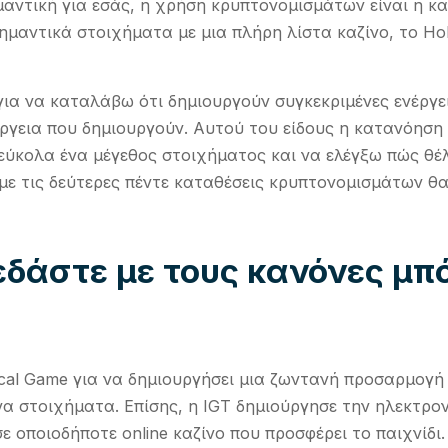
μαντική για εσάς, η χρήση κρυπτονομισμάτων είναι η κ
ημαντικά στοιχήματα με μια πλήρη λίστα καζίνο, το Ho
για να καταλάβω ότι δημιουργούν συγκεκριμένες ενέργε
γεια που δημιουργούν. Αυτού του είδους η κατανόηση ε
εύκολα ένα μέγεθος στοιχήματος και να ελέγξω πώς θέλ
 τις δεύτερες πέντε καταθέσεις κρυπτονομισμάτων θα λ
εδάστε με τους κανόνες μπ
ical Game για να δημιουργήσει μια ζωντανή προσαρμογή
να στοιχήματα. Επίσης, η IGT δημιούργησε την ηλεκτρο
σε οποιοδήποτε online καζίνο που προσφέρει το παιχνίδ