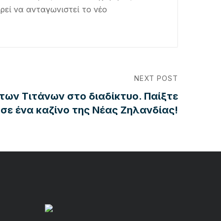
εί να ανταγωνιστεί το νέο
NEXT POST
των Τιτάνων στο διαδίκτυο. Παίξτε
σε ένα καζίνο της Νέας Ζηλανδίας!