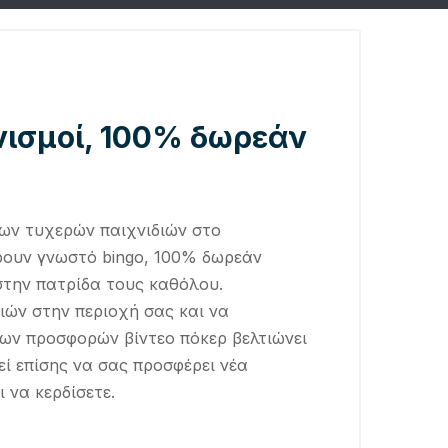
νισμοί, 100% δωρεάν
εων τυχερών παιχνιδιών στο
έρουν γνωστό bingo, 100% δωρεάν
στην πατρίδα τους καθόλου.
ιών στην περιοχή σας και να
 των προσφορών βίντεο πόκερ βελτιώνει
εί επίσης να σας προσφέρει νέα
 να κερδίσετε.